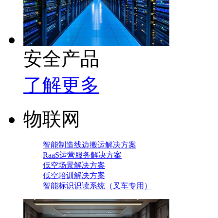
安全产品
了解更多
物联网
智能制造线边搬运解决方案
RaaS运营服务解决方案
低空场景解决方案
低空培训解决方案
智能标识识读系统（叉车专用）