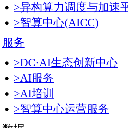
>异构算力调度与加速
>智算中心(AICC)
服务
>DC·AI生态创新中心
>AI服务
>AI培训
>智算中心运营服务