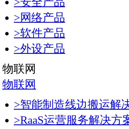
>安全产品
>网络产品
>软件产品
>外设产品
物联网
物联网
>智能制造线边搬运解
>RaaS运营服务解决方