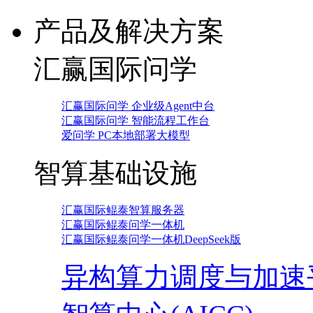
产品及解决方案
汇赢国际问学
汇赢国际问学 企业级Agent中台
汇赢国际问学 智能流程工作台
爱问学 PC本地部署大模型
智算基础设施
汇赢国际鲲泰智算服务器
汇赢国际鲲泰问学一体机
汇赢国际鲲泰问学一体机DeepSeek版
异构算力调度与加速