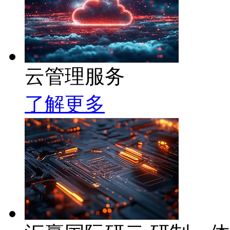
云管理服务
了解更多