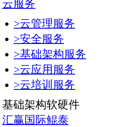
云服务
>云管理服务
>安全服务
>基础架构服务
>云应用服务
>云培训服务
基础架构软硬件
汇赢国际鲲泰