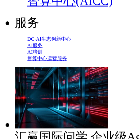
智算中心(AICC)
服务
DC·AI生态创新中心
AI服务
AI培训
智算中心运营服务
汇赢国际问学 企业级Ag