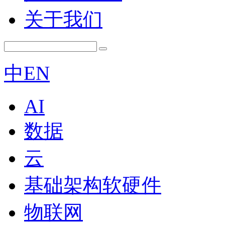
关于我们
中
EN
AI
数据
云
基础架构软硬件
物联网