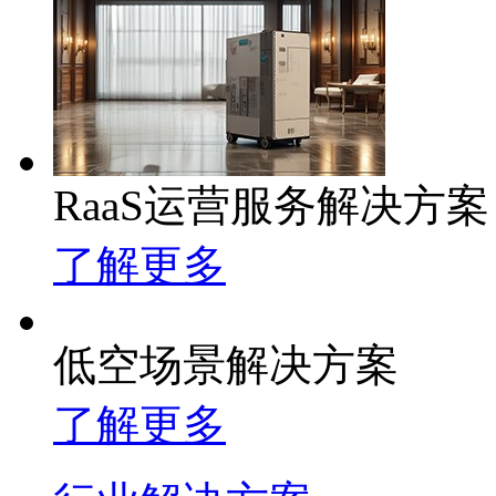
RaaS运营服务解决方案
了解更多
低空场景解决方案
了解更多